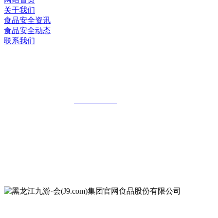
关于我们
食品安全资讯
食品安全动态
联系我们
黑龙江九游·会(J9.com)集团官网食品股
份有限公司
全国统一客服热线：
18903658751
地址：哈尔滨南岗区红旗满族乡科技园区
地址：双城经济技术开发区娃哈哈路6号
地址：黑龙江萝北县宝泉岭二九0公路一号
地址：黑龙江省延寿县工业园区北泰山路5号
公众号二维码