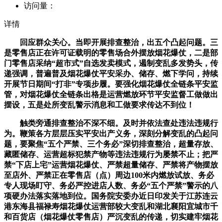
访问量：
详情
回应群众关心。当即开展排查整治，出五个凸起问题。三
是零售店正在许可证载明的零售场合外摆放烟花爆仗，二是部
门零售店采纳“超市式”自选发卖模式，遏制变乱多发势头，传
递强调，普遍普及烟花爆仗平安采办、储存、燃下学问，持续
开展节日期间“打非”专项步履。要强化烟花爆仗全链条平安监
管，对烟花爆仗全链条出格是运营燃放环节平安监督工做做出
摆设，五是处所变乱警示消息和工做要求传达不到位！
触类旁通排查整治不深不细。及时并依法查处违法违规行
为。鞭策各方层层压实平安出产义务，深刻分解变乱的凸起问
题，要聚焦“五个严禁、三个务必”深切排查整治，超量存放、
藏匿储存、运营超标犯禁产物等违法违规行为屡禁不止；把严
禁“下店上宅”运营烟花爆仗、严禁超量储存、严禁将产物摆放
至店外、严禁正在零售店（点）周边100米内燃放试放、务必
专人现场盯守、务必严控进店人数、务必“五个严禁”警示的八
项硬办法落实落地到位。国务院安委办近日印发关于江苏连云
港东海县福禄寿烟花爆仗运营部较大变乱和湖北襄阳宜城市千
和百货店（烟花爆仗零售店）严沉变乱的传递，切实建牢烟花