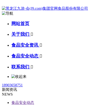
网站首页
关于我们

食品安全资讯

食品安全动态

联系我们

18903658751
新闻资讯
NEWS
食品安全动态