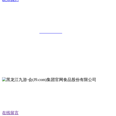
黑龙江九游·会(J9.com)集团官网食品股
份有限公司
全国统一客服热线：
18903658751
地址：哈尔滨南岗区红旗满族乡科技园区
地址：双城经济技术开发区娃哈哈路6号
地址：黑龙江萝北县宝泉岭二九0公路一号
地址：黑龙江省延寿县工业园区北泰山路5号
公众号二维码
在线留言