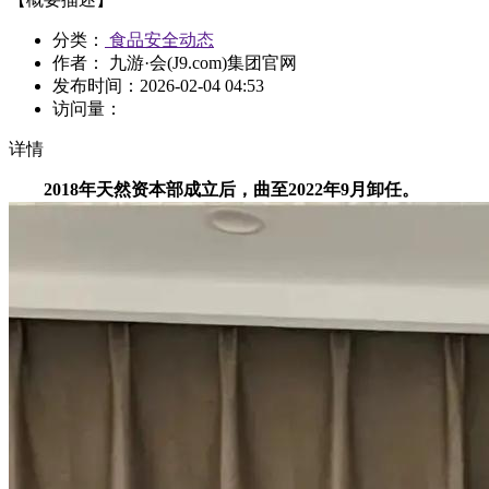
分类：
食品安全动态
作者： 九游·会(J9.com)集团官网
发布时间：
2026-02-04 04:53
访问量：
详情
2018年天然资本部成立后，曲至2022年9月卸任。