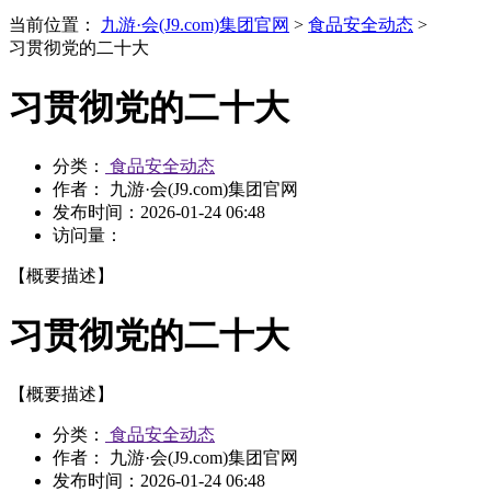
当前位置：
九游·会(J9.com)集团官网
>
食品安全动态
>
习贯彻党的二十大
习贯彻党的二十大
分类：
食品安全动态
作者： 九游·会(J9.com)集团官网
发布时间：
2026-01-24 06:48
访问量：
【概要描述】
习贯彻党的二十大
【概要描述】
分类：
食品安全动态
作者： 九游·会(J9.com)集团官网
发布时间：
2026-01-24 06:48