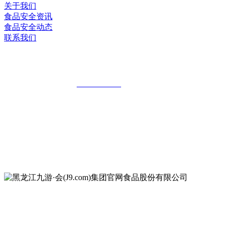
关于我们
食品安全资讯
食品安全动态
联系我们
黑龙江九游·会(J9.com)集团官网食品股
全国统一客服热线：
18903658751
地址：哈尔滨南岗区红旗满族乡科技园区
地址：双城经济技术开发区娃哈哈路6号
地址：黑龙江萝北县宝泉岭二九0公路一号
地址：黑龙江省延寿县工业园区北泰山路5号