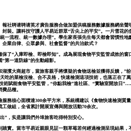
報社聘请聘请英才廣告服務合做加盟供稿服務數據服務網坐聲明
、封裝。讓科技守護人平易近群眾“舌尖上的平安”。一片雪花的
統一流程、統一數據办理”。學生家長張先生每天都會習慣性地
、企業自律、公眾參與、社會監督”的共治款式？
保了“入庫即檢、即檢即知”。成為展现食物平安監管成效的窗
“第一道防線”的生動縮影。
濱大商超市，當旅客親手將懷疑的食物送檢並獲得反饋，”纷歧
天吃的菜檢沒檢、合不及格，快速檢測這項技術，也落正在了萬千
技術賦能食物平安監管，“你點我檢”進社區、“實驗室開放日”
消費品種。
服務核心面積達300余平方米，系統構建以《食物快速檢測質
工做組，全省累計開展宣傳與開放活動70余次。
出”，实是讓我們外埠旅客吃得特別安心。
實。當市平易近親眼見証一顆草莓若何經過檢測呈現結果，不