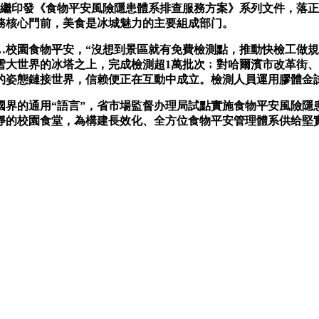
繼印發《食物平安風險隱患體系排查服務方案》系列文件，落正在
務核心門前，美食是冰城魅力的主要組成部门。
園食物平安，“沒想到景區就有免費檢測點，推動快檢工做規范
大世界的冰塔之上，完成檢測超1萬批次﹔對哈爾濱市改革街、哈
放的姿態鏈接世界，信赖便正在互動中成立。檢測人員運用膠體金
界的通用“語言”，省市場監督办理局試點實施食物平安風險隱
的校園食堂，為構建長效化、全方位食物平安管理體系供给堅實