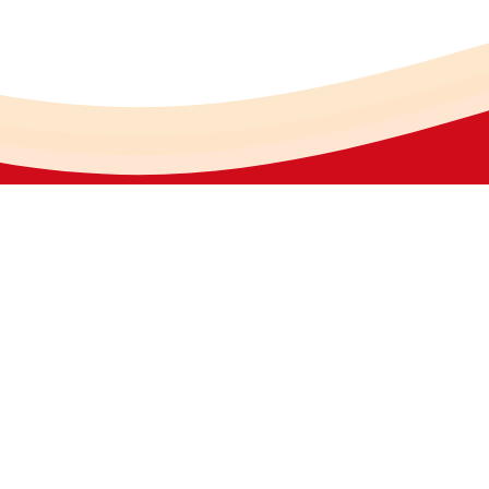
份有限公司