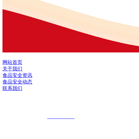
网站首页
关于我们
食品安全资讯
食品安全动态
联系我们
黑龙江九游·会(J9.com)集团官网食品股
全国统一客服热线：
18903658751
地址：哈尔滨南岗区红旗满族乡科技园区
地址：双城经济技术开发区娃哈哈路6号