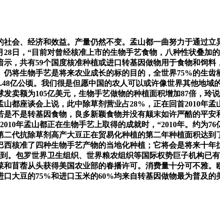
社会、经济和效益。产量仍然不变。孟山都一曲努力于通过立异
月28日，“目前对曾经核准上市的生物手艺食物，八种性状叠加的
示，共有59个国度核准种植或进口转基因做物用于食物和饲料，
将生物手艺是将来农业成长的标的目的，全世界75%的生齿栖身
1.48亿公顷。我们很是但愿中国的农人可以或许像世界其他地域
球发卖额为105亿美元，生物手艺做物的种植面积增加87倍，
孟山都座谈会上说，此中除草剂营业占28%，正在回首2010年
不是转基因食物，良多新颖食物并没有颠末如许严酷的平安和养分
2010年孟山都正在生物手艺上取得的成就时，“2010年。约为
二代抗除草剂高产大豆正在贸易化种植的第二年种植面积达到了
，巴西核准了四种生物手艺产物的当地化种植；它将会是将来十年
说到。包罗世界卫生组织、世界粮农组织等国际权势巨子机构已
菜和苜蓿从头获得美国农业部的春播许可。消费量十分可不雅。
口大豆的75%和进口玉米的60%均来自转基因做物最为普及