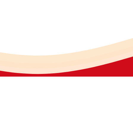
份有限公司