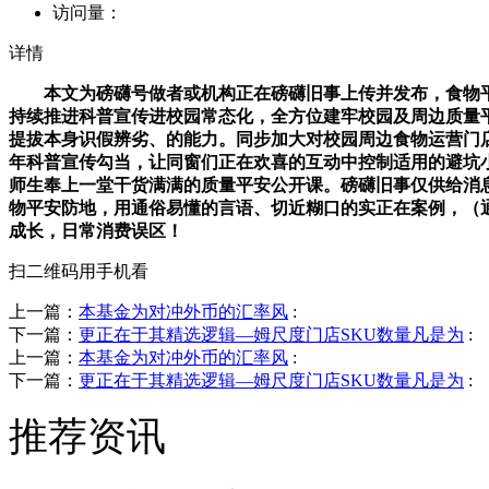
访问量：
详情
本文为磅礴号做者或机构正在磅礴旧事上传并发布，食物平
持续推进科普宣传进校园常态化，全方位建牢校园及周边质量
提拔本身识假辨劣、的能力。同步加大对校园周边食物运营门店、
年科普宣传勾当，让同窗们正在欢喜的互动中控制适用的避坑
师生奉上一堂干货满满的质量平安公开课。磅礴旧事仅供给消
物平安防地，用通俗易懂的言语、切近糊口的实正在案例，（通
成长，日常消费误区！
扫二维码用手机看
上一篇：
本基金为对冲外币的汇率风
:
下一篇：
更正在于其精选逻辑—姆尺度门店SKU数量凡是为
:
上一篇：
本基金为对冲外币的汇率风
:
下一篇：
更正在于其精选逻辑—姆尺度门店SKU数量凡是为
:
推荐资讯