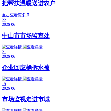
把帮扶温暖送进农户
点击查看更多

22
2026-06
中山市市场监查处
21
2026-06
企业回应桶拆水被
19
2026-06
市场监视走进市城