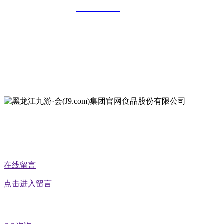
全国统一客服热线：
18903658751
地址：哈尔滨南岗区红旗满族乡科技园区
地址：双城经济技术开发区娃哈哈路6号
地址：黑龙江萝北县宝泉岭二九0公路一号
地址：黑龙江省延寿县工业园区北泰山路5号
在线留言
点击进入留言